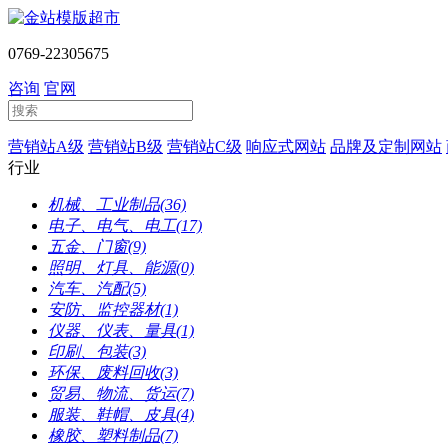
0769-22305675
咨询
官网
营销站A级
营销站B级
营销站C级
响应式网站
品牌及定制网站
行业
机械、工业制品(36)
电子、电气、电工(17)
五金、门窗(9)
照明、灯具、能源(0)
汽车、汽配(5)
安防、监控器材(1)
仪器、仪表、量具(1)
印刷、包装(3)
环保、废料回收(3)
贸易、物流、货运(7)
服装、鞋帽、皮具(4)
橡胶、塑料制品(7)